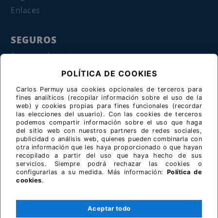
Enlaces
SEGUROS
Seguros de moto
POLÍTICA DE COOKIES
COMPRA-VENTA
Carlos Permuy usa cookies opcionales de terceros para
Tienda BMWMOTOS.COM
fines analíticos (recopilar información sobre el uso de la
web) y cookies propias para fines funcionales (recordar
Empresas BMW
las elecciones del usuario). Con las cookies de terceros
podemos compartir información sobre el uso que haga
Clasificados
del sitio web con nuestros partners de redes sociales,
publicidad o análisis web, quienes pueden combinarla con
otra información que les haya proporcionado o que hayan
UTILIDADES
recopilado a partir del uso que haya hecho de sus
servicios. Siempre podrá rechazar las cookies o
Rutas GPS
configurarlas a su medida. Más información:
Política de
cookies
.
Mantenimiento
Aceptar todo