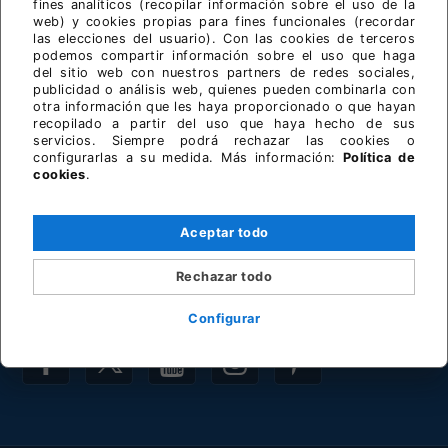
fines analíticos (recopilar información sobre el uso de la
Seguros de moto
web) y cookies propias para fines funcionales (recordar
las elecciones del usuario). Con las cookies de terceros
podemos compartir información sobre el uso que haga
COMPRA-VENTA
del sitio web con nuestros partners de redes sociales,
publicidad o análisis web, quienes pueden combinarla con
otra información que les haya proporcionado o que hayan
Tienda BMWMOTOS.COM
recopilado a partir del uso que haya hecho de sus
Empresas BMW
servicios. Siempre podrá rechazar las cookies o
configurarlas a su medida. Más información:
Política de
Clasificados
cookies
.
UTILIDADES
Aceptar todo
Rutas GPS
Rechazar todo
Mantenimiento
Configurar