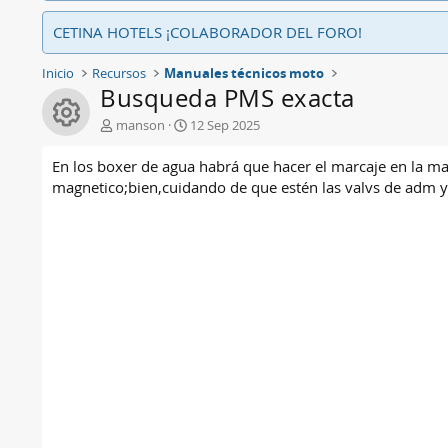
CETINA HOTELS ¡COLABORADOR DEL FORO!
Inicio
Recursos
Manuales técnicos moto
Busqueda PMS exacta
Icono de recurso
A
F
manson
12 Sep 2025
u
e
t
c
En los boxer de agua habrá que hacer el marcaje en la ma
o
h
magnetico;bien,cuidando de que estén las valvs de adm y 
r
a
d
e
c
r
e
a
c
i
ó
n