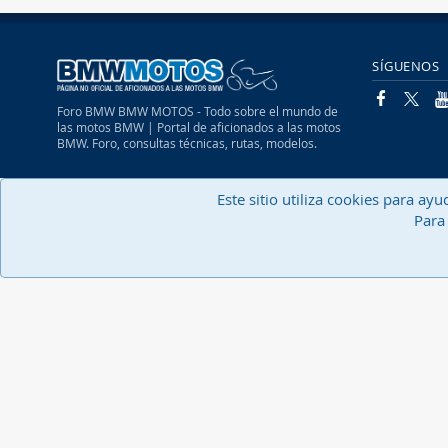
SÍGUENOS
Foro BMW BMW MOTOS - Todo sobre el mundo de
las motos BMW | Portal de aficionados a las motos
BMW. Foro, consultas técnicas, rutas, modelos.
Español (Neutro) Tu
Este sitio utiliza cookies para ay
Para 