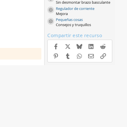
Sin desmontar brazo basculante
(
s
Regulador de corriente
Icono de recurso
)
Mejora
Pequeñas cosas
Icono de recurso
Consejos y truquillos
Compartir este recurso
Facebook
X
Bluesky
LinkedIn
Reddit
Pinterest
Tumblr
WhatsApp
E-mail
Enlace