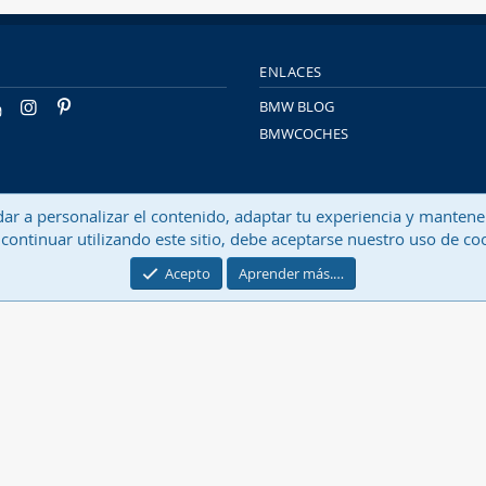
ENLACES
BMW BLOG
BMWCOCHES
Contactarn
udar a personalizar el contenido, adaptar tu experiencia y mantene
continuar utilizando este sitio, debe aceptarse nuestro uso de co
®
Community platform by XenForo
© 2010-2026 XenForo Ltd.
Traducido por
XenFacil.com
. © 2010-2019
Acepto
Aprender más.…