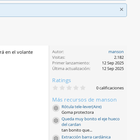
rá en el volante
Autor
manson
Visitas
2.182
Primer lanzamiento
12 Sep 2025
Última actualización
12 Sep 2025
Ratings
0
0 calificaciones
,
0
Más recursos de manson
0
e
Rótula tele-lever(Aire)
Icono de recurso
s
Goma protectora
t
Queda muy bonito el eje hueco
r
Icono de recurso
e
del cardan
l
tan bonito que...
l
Extracción barra cardánica
a
Icono de recurso