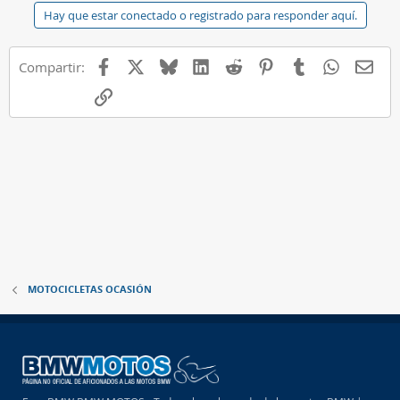
Hay que estar conectado o registrado para responder aquí.
Facebook
X
Bluesky
LinkedIn
Reddit
Pinterest
Tumblr
WhatsAp
E-ma
Compartir:
Enlace
MOTOCICLETAS OCASIÓN