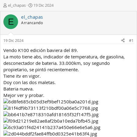
A
F
el_chapas
19 Dic 2024
u
e
t
c
el_chapas
E
o
h
Arrancando
r
a
d
e
19 Dic 2024
#1
i
n
Vendo K100 edición baviera del 89.
i
La moto tiene abs, indicador de temperatura, de gasolina,
c
desconectador de bateria. 33.000km, soy segundo
i
propietario, se pintó recientemente.
o
Tiene itv en vigor.
Doy con las dos maletas.
Bateria nueva.
Mejor ver y probar.