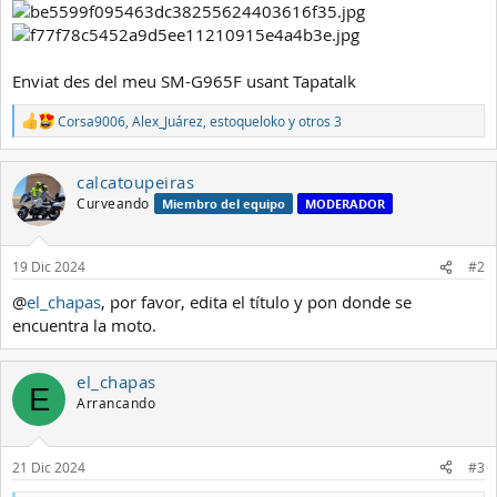
Enviat des del meu SM-G965F usant Tapatalk
Corsa9006
,
Alex_Juárez
,
estoqueloko
y otros 3
R
e
a
calcatoupeiras
c
c
Curveando
Miembro del equipo
MODERADOR
i
o
n
19 Dic 2024
#2
e
s
@
el_chapas
, por favor, edita el título y pon donde se
:
encuentra la moto.
el_chapas
E
Arrancando
21 Dic 2024
#3