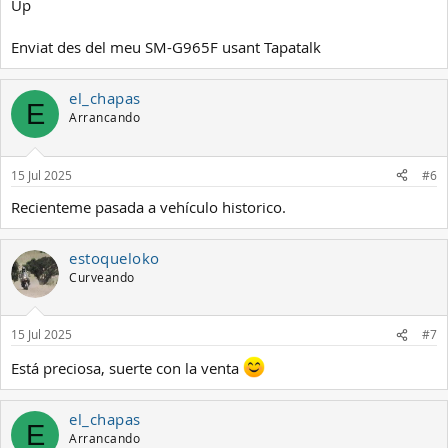
Up
Enviat des del meu SM-G965F usant Tapatalk
el_chapas
E
Arrancando
15 Jul 2025
#6
Recienteme pasada a vehículo historico.
estoqueloko
Curveando
15 Jul 2025
#7
Está preciosa, suerte con la venta
el_chapas
E
Arrancando