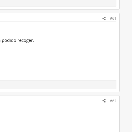
#61
a podido recoger.
#62