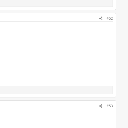
#52
#53