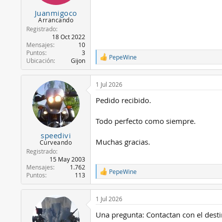
e
s
Juanmigoco
:
Arrancando
Registrado
18 Oct 2022
Mensajes
10
Puntos
3
PepeWine
R
Ubicación
Gijon
e
a
c
1 Jul 2026
c
Pedido recibido.
i
o
n
Todo perfecto como siempre.
e
s
speedivi
:
Muchas gracias.
Curveando
Registrado
15 May 2003
Mensajes
1.762
PepeWine
R
Puntos
113
e
a
c
1 Jul 2026
c
Una pregunta: Contactan con el destin
i