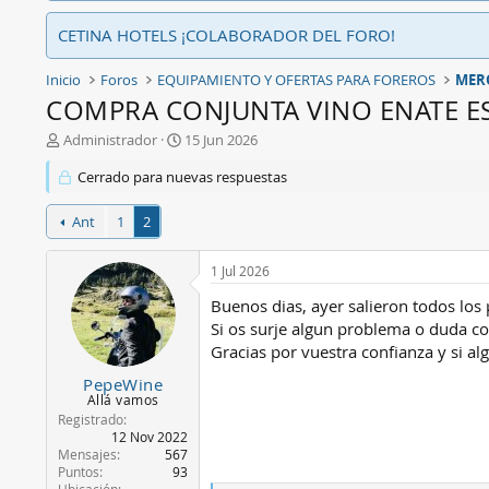
CETINA HOTELS ¡COLABORADOR DEL FORO!
Inicio
Foros
EQUIPAMIENTO Y OFERTAS PARA FOREROS
MER
COMPRA CONJUNTA VINO ENATE ES
A
F
Administrador
15 Jun 2026
u
e
Cerrado para nuevas respuestas
t
c
o
h
r
a
Ant
1
2
d
e
1 Jul 2026
i
n
Buenos dias, ayer salieron todos los
i
Si os surje algun problema o duda co
c
Gracias por vuestra confianza y si a
i
o
PepeWine
Allá vamos
Registrado
12 Nov 2022
Mensajes
567
Puntos
93
Ubicación