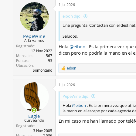
c
1 Jul 2026
c
i
eibon dijo:
o
n
Una pregunta: Contactan con el destinatar
e
s
PepeWine
Saludos,
:
Allá vamos
Registrado
Hola
@eibon
. Es la primera vez que 
12 Nov 2022
dicen pero no podría la mano en el e
Mensajes
567
Puntos
93
Ubicación
eibon
R
Somontano
e
a
c
1 Jul 2026
c
i
PepeWine dijo:
o
n
Hola
@eibon
. Es la primera vez que uti
e
la mano en el escape por cada agencia de
s
Eagle
:
Curveando
En mi caso me han llamado por teléf
Registrado
3 Nov 2005
Mensajes
2.536