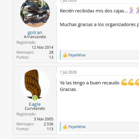
1 Jul 2026
c
i
Recién recibidas mis dos cajas...
o
n
Muchas gracias a los organizadores po
e
s
gotran
:
Arrancando
Registrado
12 Nov 2014
Mensajes
28
PepeWine
R
Puntos
13
e
a
c
1 Jul 2026
c
i
Ya las tengo a buen recaudo
o
Gracias.
n
e
s
Eagle
:
Curveando
Registrado
3 Nov 2005
Mensajes
2.536
PepeWine
R
Puntos
113
e
a