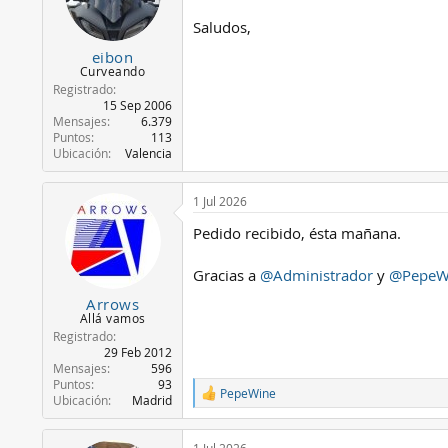
o
n
Saludos,
e
s
eibon
:
Curveando
Registrado
15 Sep 2006
Mensajes
6.379
Puntos
113
Ubicación
Valencia
1 Jul 2026
Pedido recibido, ésta mañana.
Gracias a
@Administrador
y
@PepeW
Arrows
Allá vamos
Registrado
29 Feb 2012
Mensajes
596
Puntos
93
PepeWine
R
Ubicación
Madrid
e
a
c