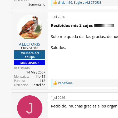
dirdam16
,
Eagle
y
ALECTORIS
R
Somontano
e
a
c
1 Jul 2026
c
Recibidas mis 2 cajas !!!!!!!!!!!!!!!!!!!
i
o
n
Solo me queda dar las gracias, de nu
e
s
ALECTORIS
:
Saludos.
Curveando
Miembro del
equipo
MODERADOR
Registrado
14 May 2007
Mensajes
11.411
Puntos
113
PepeWine
R
Ubicación
Castellón
e
a
c
1 Jul 2026
J
c
Recibido, muchas gracias a los organ
i
o
n