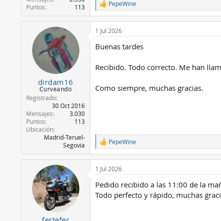
PepeWine
R
Puntos
113
e
a
c
1 Jul 2026
c
Buenas tardes
i
o
n
Recibido. Todo correcto. Me han lla
e
s
dirdam16
:
Como siempre, muchas gracias.
Curveando
Registrado
30 Oct 2016
Mensajes
3.030
Puntos
113
Ubicación
Madrid-Teruel-
PepeWine
R
Segovia
e
a
c
1 Jul 2026
c
Pedido recibido a las 11:00 de la mañ
i
o
Todo perfecto y rápido, muchas grac
n
e
s
fertefer