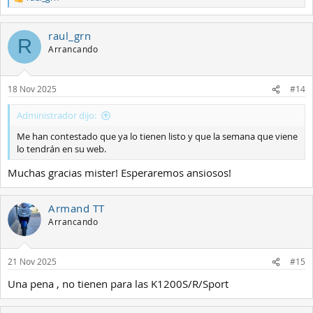
R
e
a
raul_grn
c
R
c
Arrancando
i
o
n
18 Nov 2025
#14
e
s
:
Administrador dijo:
Me han contestado que ya lo tienen listo y que la semana que viene
lo tendrán en su web.
Muchas gracias mister! Esperaremos ansiosos!
Armand TT
Arrancando
21 Nov 2025
#15
Una pena , no tienen para las K1200S/R/Sport