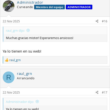
Administrador
Curveando
Miembro del equipo
ADMINISTRADOR
22 Nov 2025
#16
raul_grn dijo:
Muchas gracias mister! Esperaremos ansiosos!
Ya lo tienen en su web!
raul_grn
R
e
a
raul_grn
c
R
c
Arrancando
i
o
n
22 Nov 2025
#17
e
s
:
Administrador dijo:
Ya lo tienen en su web!