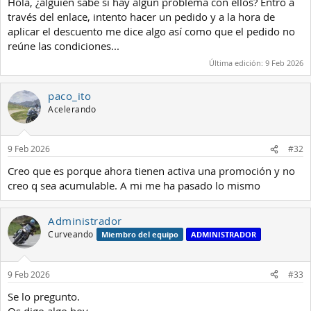
Hola, ¿alguien sabe si hay algún problema con ellos? Entro a
:
través del enlace, intento hacer un pedido y a la hora de
aplicar el descuento me dice algo así como que el pedido no
reúne las condiciones...
Última edición:
9 Feb 2026
paco_ito
Acelerando
9 Feb 2026
#32
Creo que es porque ahora tienen activa una promoción y no
creo q sea acumulable. A mi me ha pasado lo mismo
Administrador
Curveando
Miembro del equipo
ADMINISTRADOR
9 Feb 2026
#33
Se lo pregunto.
Os digo algo hoy.