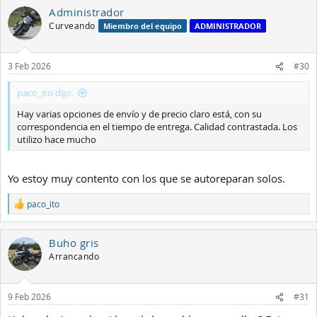
Administrador
Curveando
Miembro del equipo
ADMINISTRADOR
3 Feb 2026
#30
paco_ito dijo:
Hay varias opciones de envío y de precio claro está, con su
correspondencia en el tiempo de entrega. Calidad contrastada. Los
utilizo hace mucho
Yo estoy muy contento con los que se autoreparan solos.
paco_ito
R
e
a
Buho gris
c
c
Arrancando
i
o
n
9 Feb 2026
#31
e
s