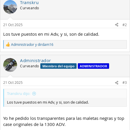
Transkru
c
c
Curveando
i
o
n
21 Oct 2025
#2
e
s
Los tuve puestos en mi Adv, y si, son de calidad.
:
Administrador
y
dirdam16
R
e
a
Administrador
c
c
Curveando
Miembro del equipo
ADMINISTRADOR
i
o
n
21 Oct 2025
#3
e
s
:
Transkru dijo:
Los tuve puestos en mi Adv, y si, son de calidad.
Yo he pedido los transparentes para las maletas negras y top
case originales de la 1300 ADV.