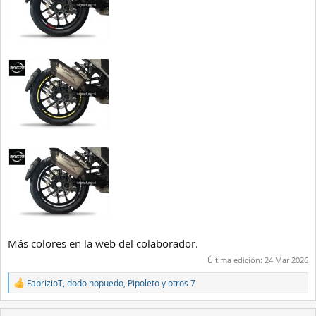
Más colores en la web del colaborador.
Última edición:
24 Mar 2026
FabrizioT
,
dodo nopuedo
,
Pipoleto
y otros 7
R
e
a