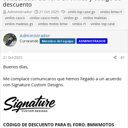
descuento
A
F
E
Administrador
21 Oct 2025
vinilo top case gs
vinilos bmw rt
u
e
t
vinilos casco
vinilos casco moto
vinilos gs
vinilos maletas
t
c
i
vinilos maletas gs
vinilos motos bmw
vinilos rt
vinilos top case
o
h
q
r
a
u
Administrador
d
e
Curveando
Miembro del equipo
ADMINISTRADOR
e
t
i
a
n
s
21 Oct 2025
#1
i
c
Buenos días,
i
o
Me complace comunicaros que hemos llegado a un acuerdo
con Signature Custom Designs.
CÓDIGO DE DESCUENTO PARA EL FORO: BMWMOTOS