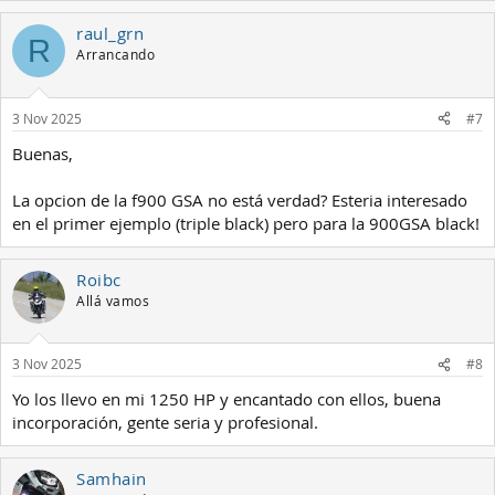
a
raul_grn
c
R
c
Arrancando
i
o
n
3 Nov 2025
#7
e
s
Buenas,
:
La opcion de la f900 GSA no está verdad? Esteria interesado
en el primer ejemplo (triple black) pero para la 900GSA black!
Roibc
Allá vamos
3 Nov 2025
#8
Yo los llevo en mi 1250 HP y encantado con ellos, buena
incorporación, gente seria y profesional.
Samhain