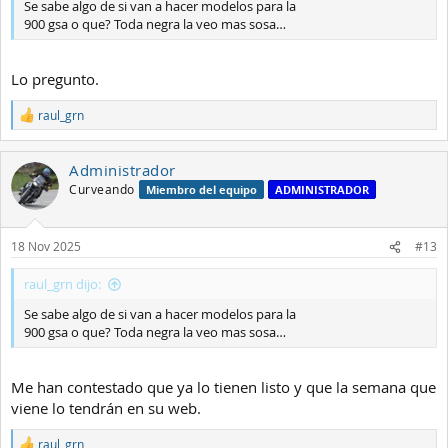
Se sabe algo de si van a hacer modelos para la
900 gsa o que? Toda negra la veo mas sosa…
Lo pregunto.
raul_grn
R
e
a
Administrador
c
c
Curveando
Miembro del equipo
ADMINISTRADOR
i
o
n
18 Nov 2025
#13
e
s
:
raul_grn dijo:
Se sabe algo de si van a hacer modelos para la
900 gsa o que? Toda negra la veo mas sosa…
Me han contestado que ya lo tienen listo y que la semana que
viene lo tendrán en su web.
raul_grn