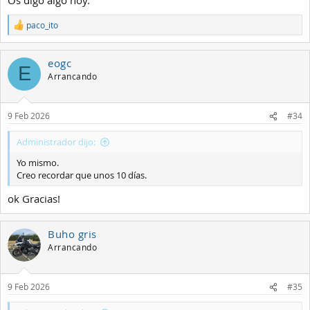
paco_ito
R
e
a
eogc
c
E
c
Arrancando
i
o
n
9 Feb 2026
#34
e
s
:
Administrador dijo:
Yo mismo.
Creo recordar que unos 10 días.
ok Gracias!
Buho gris
Arrancando
9 Feb 2026
#35