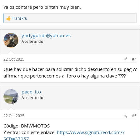
Ya os contaré pero pintan muy bien.
Transkru
R
e
a
yndygundi@yahoo.es
c
c
Acelerando
i
o
n
22 Oct 2025
#4
e
s
Que hay que hacer para solicitar dicho descuento en su pag ??
:
afirmar que pertenecemos al foro o hay alguna clave ????
paco_ito
Acelerando
22 Oct 2025
#5
Código: BMWMOTOS
Y entrar con este enlace:
https://www.signaturecd.com/?
SCD=37957