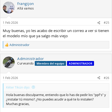
frangijon
Allá vamos
1 Feb 2026
#25
Muy buenas, yo les acabo de escribir un correo a ver si tienen
el modelo mío que ya salgo más viejo
Administrador
R
e
a
Administrador
c
c
Curveando
Miembro del equipo
ADMINISTRADOR
i
o
n
1 Feb 2026
#26
e
s
:
Kéter Tikún dijo:
Hola buenas disculparme, entiendo que lo has de pedir los "ppf's" y
¿instalar tú mismo? ¿No puedes acudir a qué te lo instalen?
Muchas gracias,