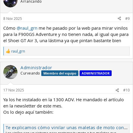
Arrancando
8 Nov 2025
#9
Cómo
@raul_grn
me he pasado por la web para mirar vinilos
para la F900GS Adventure y no tienen nada, al igual que para
el Shoei GT Air 3, una lástima ya que pintan bastante bien
raul_grn
R
e
a
Administrador
c
c
Curveando
Miembro del equipo
ADMINISTRADOR
i
o
n
17 Nov 2025
#10
e
s
Ya los he instalado en la 1300 ADV. He mandado el artículo
:
en la newsletter de este mes.
Os lo dejo aquí también:
Te explicamos cómo vinilar unas maletas de moto con Signature Custom Designs
Los vinilos son un sistema para proteger tu moto o tus maletas que