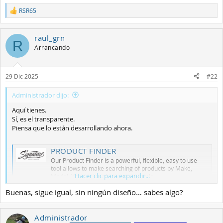
RSR65
R
e
a
raul_grn
c
R
c
Arrancando
i
o
n
29 Dic 2025
#22
e
s
:
Administrador dijo:
Aquí tienes.
Sí, es el transparente.
Piensa que lo están desarrollando ahora.
PRODUCT FINDER
Our Product Finder is a powerful, flexible, easy to use
tool allows to make searching of products by Make,
Hacer clic para expandir...
Model, Year, color of your motorcycle.
www.signaturecd.com
Buenas, sigue igual, sin ningún diseño… sabes algo?
Administrador