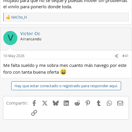
mojado para que no se seque y puedas mover sin problemas
el vinilo para ponerlo donde toda.
NACho_H
R
e
a
Victor Oc
c
V
c
Arrancando
i
o
n
10 May 2026
#41
e
s
Me falta sueldo y me sobra mes cuanto más navego por este
:
foro con tanta buena oferta
Hay que estar conectado o registrado para responder aquí.
Facebook
X
Bluesky
LinkedIn
Reddit
Pinterest
Tumblr
WhatsAp
E-ma
Compartir:
Enlace