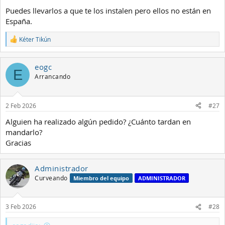
Puedes llevarlos a que te los instalen pero ellos no están en
España.
Kéter Tikún
R
e
a
eogc
c
E
c
Arrancando
i
o
n
2 Feb 2026
#27
e
s
Alguien ha realizado algún pedido? ¿Cuánto tardan en
:
mandarlo?
Gracias
Administrador
Curveando
Miembro del equipo
ADMINISTRADOR
3 Feb 2026
#28