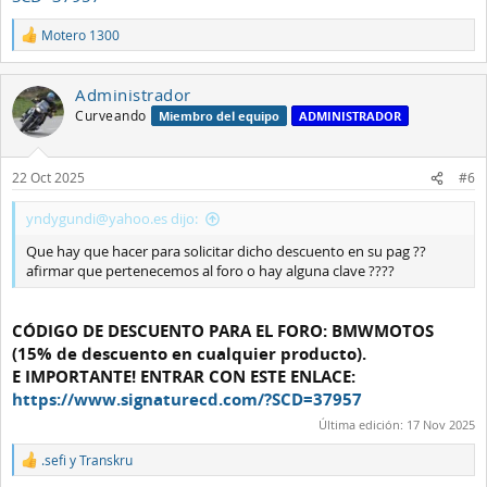
Motero 1300
R
e
a
Administrador
c
c
Curveando
Miembro del equipo
ADMINISTRADOR
i
o
n
22 Oct 2025
#6
e
s
:
yndygundi@yahoo.es dijo:
Que hay que hacer para solicitar dicho descuento en su pag ??
afirmar que pertenecemos al foro o hay alguna clave ????
CÓDIGO DE DESCUENTO PARA EL FORO: BMWMOTOS
(15% de descuento en cualquier producto).
E IMPORTANTE! ENTRAR CON ESTE ENLACE:
https://www.signaturecd.com/?SCD=37957
Última edición:
17 Nov 2025
.sefi
y
Transkru
R
e