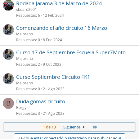
Rodada Jarama 3 de Marzo de 2024
sboard2001
Respuestas
6
12 Feb 2024
Comenzando el año circuito 16 Marzo
Mejoreno
Respuestas
0
8 Ene 2024
Curso 17 de Septiembre Escuela Super7Moto
Mejoreno
Respuestas
2
9 Oct 2023
Curso Septiembre Circuito FK1
Mejoreno
Respuestas
0
21 Ago 2023
Duda gomas circuito
B
Borgy
Respuestas
3
21 Ago 2023
Último
1 de 13
Siguiente
Hay que estar conectado o registrado para publicar aquí.